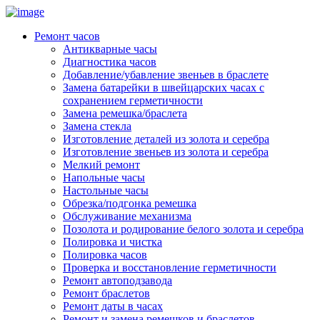
Ремонт часов
Антикварные часы
Диагностика часов
Добавление/убавление звеньев в браслете
Замена батарейки в швейцарских часах с
сохранением герметичности
Замена ремешка/браслета
Замена стекла
Изготовление деталей из золота и серебра
Изготовление звеньев из золота и серебра
Мелкий ремонт
Напольные часы
Настольные часы
Обрезка/подгонка ремешка
Обслуживание механизма
Позолота и родирование белого золота и серебра
Полировка и чистка
Полировка часов
Проверка и восстановление герметичности
Ремонт автоподзавода
Ремонт браслетов
Ремонт даты в часах
Ремонт и замена ремешков и браслетов