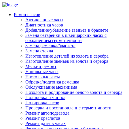
Ремонт часов
Антикварные часы
Диагностика часов
Добавление/убавление звеньев в браслете
Замена батарейки в швейцарских часах с
сохранением герметичности
Замена ремешка/браслета
Замена стекла
Изготовление деталей из золота и серебра
Изготовление звеньев из золота и серебра
Мелкий ремонт
Напольные часы
Настольные часы
Обрезка/подгонка ремешка
Обслуживание механизма
Позолота и родирование белого золота и серебра
Полировка и чистка
Полировка часов
Проверка и восстановление герметичности
Ремонт автоподзавода
Ремонт браслетов
Ремонт даты в часах
Ремонт и замена ремешков и браслетов