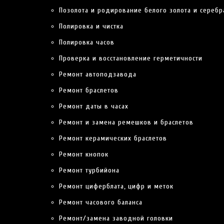
Принимая Ваши часы в ремонт, мы заключаем договор на
Позолота и родирование белого золота и серебр
оказание услуг, с подписями и печатями, имеющий полную
Полировка и чистка
юридическую силу.
Полировка часов
ВСЕ СНИМАЕТСЯ НА КАМЕРУ
Проверка и восстановление герметичности
Ремонт автоподзавода
Каждое действие консультанта и мастера фиксируется на
Ремонт браслетов
камеры видеозаписи и хранится в нашей базе.
Ремонт даты в часах
ПОТЕРЯ ДОКУМЕНТОВ
Ремонт и замена ремешков и браслетов
Ремонт керамических браслетов
Если Вы потеряли договор, заключенный перед началом
Ремонт кнопок
ремонта, мы все равно отдадим Вам часы, даже без него.
Ремонт турбийона
КОНСУЛЬТАЦИЯ
Ремонт циферблата, цифр и меток
Оставьте номер телефона, мы перезвоним
Ремонт часового баланса
в течение 15 минут.
Ремонт/замена заводной головки