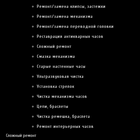
Ремонт/замена клипсы, застежки
Ремонт/замена механизма
Ремонт/замена переводной головки
Реставрация антикварных часов
Сложный ремонт
Смазка механизма
Старые настенные часы
НАШИ УСЛУГИ
Ультразвуковая чистка
Установка стрелок
МЫ ПРЕДОСТАВЛЯЕМ ВЕСЬ СПЕКТР УСЛУГ ПО ОБСЛУЖИВАНИЮ И
РЕМОНТУ ВАШИХ ЧАСОВ
Чистка механизма часов
Название
Цепи, браслеты
Цена
Чистка ремешка, браслета
Гарантия
Ремонт интерьерных часов
Сложный ремонт