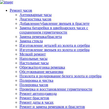
Ремонт часов
Антикварные часы
Диагностика часов
Добавление/убавление звеньев в браслете
Замена батарейки в швейцарских часах с
сохранением герметичности
Замена ремешка/браслета
Замена стекла
Изготовление деталей из золота и серебра
Изготовление звеньев из золота и серебра
Мелкий ремонт
Напольные часы
Настольные часы
Обрезка/подгонка ремешка
Обслуживание механизма
Позолота и родирование белого золота и серебра
Полировка и чистка
Полировка часов
Проверка и восстановление герметичности
Ремонт автоподзавода
Ремонт браслетов
Ремонт даты в часах
Ремонт и замена ремешков и браслетов