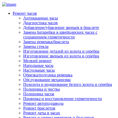
Ремонт часов
Антикварные часы
Диагностика часов
Добавление/убавление звеньев в браслете
Замена батарейки в швейцарских часах с
сохранением герметичности
Замена ремешка/браслета
Замена стекла
Изготовление деталей из золота и серебра
Изготовление звеньев из золота и серебра
Мелкий ремонт
Напольные часы
Настольные часы
Обрезка/подгонка ремешка
Обслуживание механизма
Позолота и родирование белого золота и серебра
Полировка и чистка
Полировка часов
Проверка и восстановление герметичности
Ремонт автоподзавода
Ремонт браслетов
Ремонт даты в часах
Ремонт и замена ремешков и браслетов