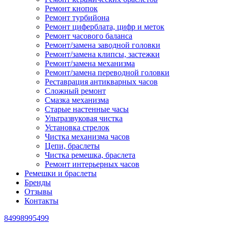
Ремонт кнопок
Ремонт турбийона
Ремонт циферблата, цифр и меток
Ремонт часового баланса
Ремонт/замена заводной головки
Ремонт/замена клипсы, застежки
Ремонт/замена механизма
Ремонт/замена переводной головки
Реставрация антикварных часов
Сложный ремонт
Смазка механизма
Старые настенные часы
Ультразвуковая чистка
Установка стрелок
Чистка механизма часов
Цепи, браслеты
Чистка ремешка, браслета
Ремонт интерьерных часов
Ремешки и браслеты
Бренды
Отзывы
Контакты
84998995499