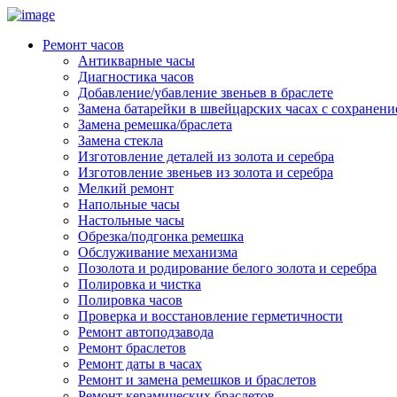
Ремонт часов
Антикварные часы
Диагностика часов
Добавление/убавление звеньев в браслете
Замена батарейки в швейцарских часах с сохранен
Замена ремешка/браслета
Замена стекла
Изготовление деталей из золота и серебра
Изготовление звеньев из золота и серебра
Мелкий ремонт
Напольные часы
Настольные часы
Обрезка/подгонка ремешка
Обслуживание механизма
Позолота и родирование белого золота и серебра
Полировка и чистка
Полировка часов
Проверка и восстановление герметичности
Ремонт автоподзавода
Ремонт браслетов
Ремонт даты в часах
Ремонт и замена ремешков и браслетов
Ремонт керамических браслетов