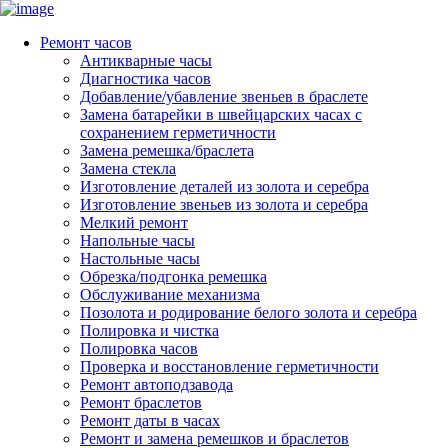
Ремонт часов
Антикварные часы
Диагностика часов
Добавление/убавление звеньев в браслете
Замена батарейки в швейцарских часах с
сохранением герметичности
Замена ремешка/браслета
Замена стекла
Изготовление деталей из золота и серебра
Изготовление звеньев из золота и серебра
Мелкий ремонт
Напольные часы
Настольные часы
Обрезка/подгонка ремешка
Обслуживание механизма
Позолота и родирование белого золота и серебра
Полировка и чистка
Полировка часов
Проверка и восстановление герметичности
Ремонт автоподзавода
Ремонт браслетов
Ремонт даты в часах
Ремонт и замена ремешков и браслетов