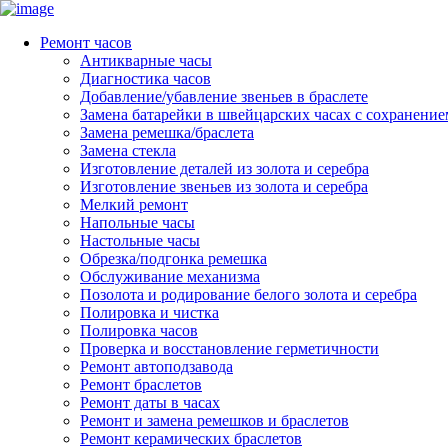
Ремонт часов
Антикварные часы
Диагностика часов
Добавление/убавление звеньев в браслете
Замена батарейки в швейцарских часах с сохранени
Замена ремешка/браслета
Замена стекла
Изготовление деталей из золота и серебра
Изготовление звеньев из золота и серебра
Мелкий ремонт
Напольные часы
Настольные часы
Обрезка/подгонка ремешка
Обслуживание механизма
Позолота и родирование белого золота и серебра
Полировка и чистка
Полировка часов
Проверка и восстановление герметичности
Ремонт автоподзавода
Ремонт браслетов
Ремонт даты в часах
Ремонт и замена ремешков и браслетов
Ремонт керамических браслетов