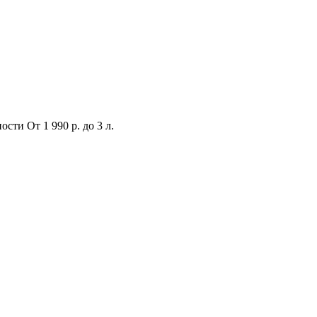
ности
От 1 990 р.
до 3 л.