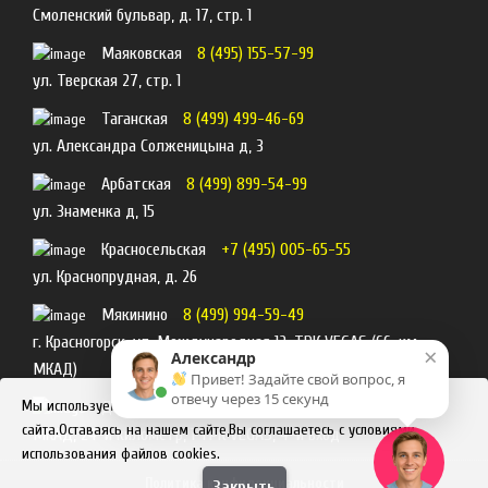
Смоленский бульвар, д. 17, стр. 1
Маяковская
8 (495) 155-57-99
ул. Тверская 27, стр. 1
Таганская
8 (499) 499-46-69
ул. Александра Солженицына д, 3
Арбатская
8 (499) 899-54-99
ул. Знаменка д, 15
Красносельская
+7 (495) 005-65-55
ул. Краснопрудная, д. 26
Мякинино
8 (499) 994-59-49
г. Красногорск, ул. Международная 12, ТРК VEGAS (66-км
×
Александр
МКАД)
Привет! Задайте свой вопрос, я
отвечу через 15 секунд
Мы используем файлы cookies для улучшения работы
Домодедовская
8 (495) 055-29-99
сайта.Оставаясь на нашем сайте,Вы соглашаетесь с условиями
МКАД, 24-й километр, 1 ТРК VEGAS, 4-й вход
использования файлов cookies.
Политика конфиденциальности
Закрыть